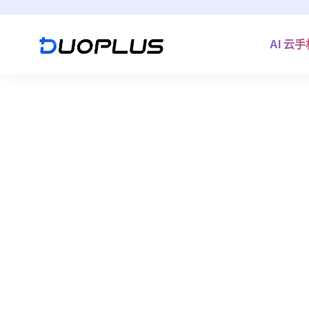
AI 云
Browser
跨境工具
了解更多
对于网络开发人员、任何关
安全。
BrowserScan 为用