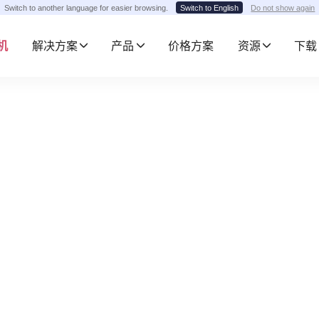
Switch to another language for easier browsing.
Switch to English
Do not show again
手机
解决方案
产品
价格方案
资源
下载
Scan
心在线隐私的人来说，了解浏览器的指纹信息可以帮助他们采取措施
户提供浏览器指纹的全面分析，旨在帮助用户查看浏览器的当前信息，如 浏览器版