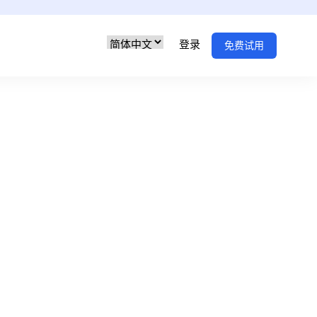
登录
免费试用
保护他们的在线隐私和浏览
本、User-Agent、浏