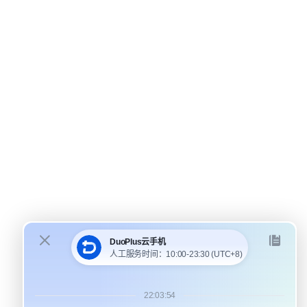
DuoPlus 对比 MoreLogin
DuoPlus 对比 Multilogin