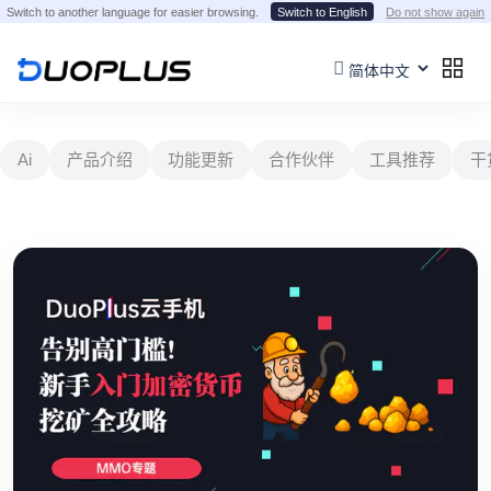
Switch to another language for easier browsing.
Switch to English
Do not show again
Ai
产品介绍
功能更新
合作伙伴
工具推荐
干