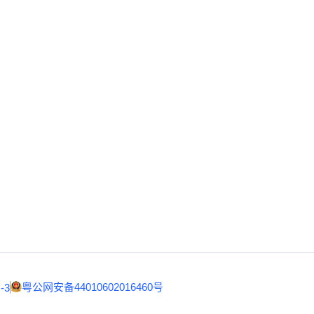
广州市天河区兴
ok
商务合作:
partnership@
eepSeek
客户服务:
support@duop
粤公网安备44010602016460号
-3