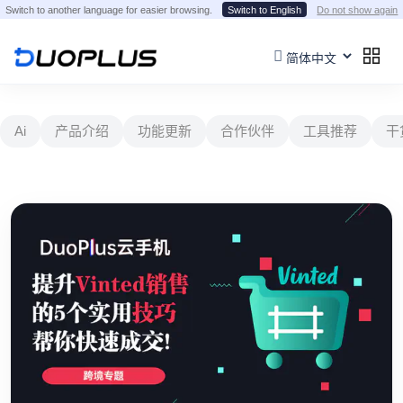
Switch to another language for easier browsing.
Switch to English
Do not show again
Ai
产品介绍
功能更新
合作伙伴
工具推荐
干