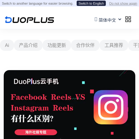
Switch to another language for easier browsing.
Switch to English
Do not show again
Ai
产品介绍
功能更新
合作伙伴
工具推荐
干