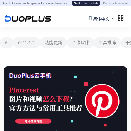
Switch to another language for easier browsing.
Switch to English
Do not show again
Ai
产品介绍
功能更新
合作伙伴
工具推荐
干