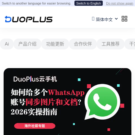
Switch to another language for easier browsing.
Switch to English
Do not show again
Ai
产品介绍
功能更新
合作伙伴
工具推荐
干