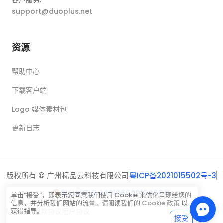
support@duoplus.net
资源
帮助中心
下载客户端
Logo 媒体素材包
更新日志
版权所有 © 广州标品云科技有限公司
粤ICP备2021015502号-3
粤公网安备44010602016460号
单击“接受”，即表示您同意我们使用 Cookie 来优化呈现给您的
信息，并分析我们网站的流量。请阅读我们的
Cookie 政策
以
隐私政策
退款协议
用户协议
获得指导。
接受