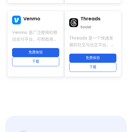
录，可同时管理个人、工
号同时运营不同服务器和
作和学校邮箱与日历，帮
项目。结合 DuoPlus 防
Threads
Venmo
助用户高效规划每日事
关联云手机，Discord 可
务。结合 DuoPlus 防关
在独立 Android 环境中
Social
联云手机，可实现安全的
Venmo 是广泛使用的移
安全运行多账号，每个账
Threads 是一个快速发
多账号运营、防止设备关
动支付平台，可帮助用户
号拥有独立设备指纹和专
展的社交与社区平台，支
联，并高效管理跨境运营
快速、安全地转账和收
属 IP，帮助跨境团队安全
持移动端和桌面端的聊
所需的 Outlook 账号矩
款。管理多个 Venmo 账
免费体验
扩展 Discord 账号管
天、视频和群组互动。它
免费体验
阵。
户需要注意账户安全并避
理、自动化及社区运营，
下载
支持为不同社区、团队或
免冲突。利用 DuoPlus
避免账号交叉风险。
下载
项目管理多个账号。结合
防检测云手机，用户可在
DuoPlus 云手机，可以安
完全隔离的环境下操作多
全操作 Threads 账号，
个账户，防止账户关联，
每个账号在独立的
并高效管理 Venmo 支付
Android 环境中运行，拥
活动。
有唯一设备指纹和专属
IP。这套方案可以实现安
全的多账号管理、批量操
作、自动化及团队协作，