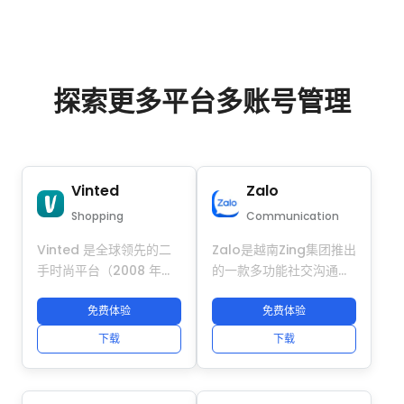
探索更多平台多账号管理
Vinted
Zalo
Shopping
Communication
Vinted 是全球领先的二
Zalo是越南Zing集团推出
手时尚平台（2008 年成
的一款多功能社交沟通应
立于立陶宛），在 26+
用，是东南亚（特别是越
个欧洲国家和北美拥有
免费体验
南和柬埔寨）用户的主流
免费体验
8000 万+ 注册用户。其
工具，拥有超过1亿用户。
下载
下载
使命是让二手商品成为首
核心功能包括免费聊天
选，通过提供实惠、环保
（文字、语音、视频）、
的购物方式，打造更整洁
社交动态（Zalo