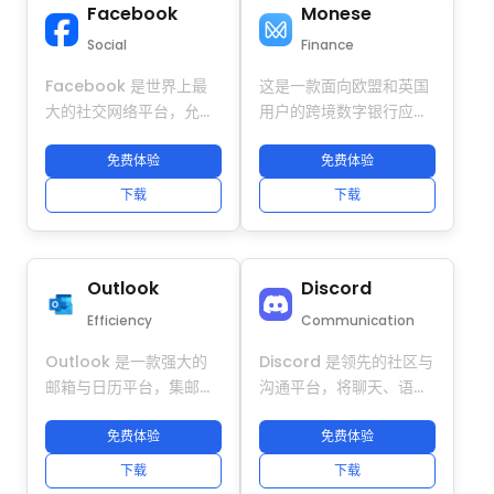
Facebook
Monese
的衣橱。平台不提供任何
Story）、在线支付
约会或社交匹配功能，其
（ZaloPay）和日常服务
Social
Finance
社交属性仅限于时尚社区
（送餐、叫车）。它支持
Facebook 是世界上最
这是一款面向欧盟和英国
互动（例如评论商品、分
多种语言，并深度适应东
大的社交网络平台，允许
用户的跨境数字银行应用
享可持续生活方式建
南亚本地需求，是跨境社
用户创建个人资料、分享
程序。它提供多币种账户
议）。
交和日常服务的重要入
动态、加入群组和关注公
免费体验
（支持欧元、英镑等）、
免费体验
口。
共主页。其功能包括文
免费国际转账、实时货币
下载
下载
本/图像/视频分享、直
兑换和虚拟借记卡。开设
播、Marketplace（二
账户无需信用记录，使其
手交易）和活动组织。它
适合国际学生和跨境工作
Outlook
Discord
通过“好友请求”建立社交
者管理海外资金。它已获
圈；企业和公众人物可以
得英国金融行为监管局
Efficiency
Communication
通过“公共主页”与粉丝互
(FCA) 的授权和监管，确
Outlook 是一款强大的
Discord 是领先的社区与
动，并且它内置了即时消
保资金安全。
邮箱与日历平台，集邮
沟通平台，将聊天、语音
息工具“Messenger”。
件、日程、联系人和任务
和视频整合于桌面与移动
作为一个集社交、信息和
管理于一体，支持
免费体验
端。广泛应用于社区、游
免费体验
商业功能于一体的平台，
Web、桌面端和移动端同
戏、客户支持、Web3 和
它在全球拥有超过 30 亿
下载
下载
步使用。它支持多账号登
全球团队，并支持多个账
的月活跃用户。