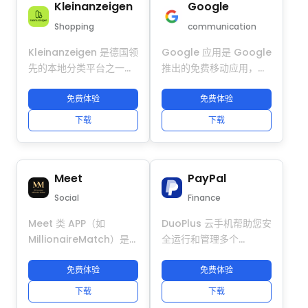
Kleinanzeigen
Google
Shopping
communication
Kleinanzeigen 是德国领
Google 应用是 Google
先的本地分类平台之一，
推出的免费移动应用，可
用户可以在本地买卖和交
无缝访问搜索、Gmail、
换物品，并与附近的买家
免费体验
地图、日历和云盘等多项
免费体验
和卖家直接联系。从二手
Google 服务。它提供个
下载
下载
商品和电子产品到车辆、
性化推荐、智能通知和
家具及服务，
Google 生态整合，使全
Kleinanzeigen 通过直接
球超过 10 亿用户高效管
Meet
PayPal
消息和区域广告，让本地
理数字生活。应用支持离
交易变得简单便捷。
线使用、快速搜索和安全
Social
Finance
账户管理，是个人和企业
Meet 类 APP（如
DuoPlus 云手机帮助您安
用户的便捷工具。
MillionaireMatch）是
全运行和管理多个
面向全球高端人群的精英
PayPal 账户，无需额外
社交与约会平台，聚焦高
免费体验
设备。每个账户在独立云
免费体验
价值用户匹配与跨地区互
环境中运行，拥有唯一设
下载
下载
动，提供资料认证、安全
备指纹和独立 IP，可防止