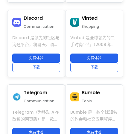
私聊、智能推荐与定位匹
关联和被检测。通过单一
配等核心功能。结合
平台轻松管理、自动化并
Discord
Vinted
DuoPlus 云手机，可在真
扩展 PayPal 业务，随时
实 ARM 云端环境中安全
随地操作。
Communication
Shopping
运行多个 Meet 账户，为
Discord 是领先的社区与
Vinted 是全球领先的二
每个账号提供独立设备指
沟通平台，将聊天、语音
手时尚平台（2008 年成
纹、IP 与定位模拟能力，
和视频整合于桌面与移动
立于立陶宛），在 26+
实现设备级隔离与集中管
端。广泛应用于社区、游
免费体验
个欧洲国家和北美拥有
免费体验
理，助力跨境社交与约会
戏、客户支持、Web3 和
8000 万+ 注册用户。其
业务高效搭建多账号运营
下载
下载
全球团队，并支持多个账
使命是让二手商品成为首
体系。
号同时运营不同服务器和
选，通过提供实惠、环保
项目。结合 DuoPlus 防
的购物方式，打造更整洁
Telegram
Bumble
关联云手机，Discord 可
的衣橱。平台不提供任何
在独立 Android 环境中
约会或社交匹配功能，其
Communication
Tools
安全运行多账号，每个账
社交属性仅限于时尚社区
Telegram（为移动 APP
Bumble 是一款全球知名
号拥有独立设备指纹和专
互动（例如评论商品、分
改编的网页版）是一款专
的约会和社交应用程序，
属 IP，帮助跨境团队安全
享可持续生活方式建
注于隐私和速度的跨平台
以其“女性先行动”的核心
扩展 Discord 账号管
议）。
即时通讯工具。它支持文
免费体验
功能而闻名（在异性匹配
免费体验