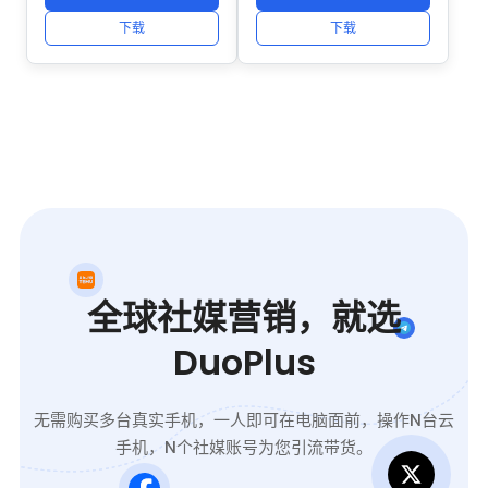
理、自动化及社区运营，
本聊天、高清语音/视频
中，女性必须在 24 小时
避免账号交叉风险。
下载
下载
通话（最多30人）、大文
内发送消息，否则匹配将
件传输（最大2GB）、频
过期）。它还涵盖了同性
道（无限订阅者）和超级
社交 (Bumble BFF) 和专
群组（最多20万人）。核
业社交 (Bumble Bizz)
心优势包括“端到端加密的
场景，用户遍布 190 多个
秘密聊天”（自毁、防止截
国家/地区。它支持多种
图）、“云同步”（跨设备
语言，并强调用户隐私和
实时消息同步）和“开放
安全（例如照片验证和阻
API”（支持自定义机器人
止骚扰帐户），使其成为
和插件）。无广告，在重
年轻人扩展社交圈、寻找
视隐私保护的用户中广泛
伴侣或建立专业网络的主
全球社媒营销，就选
使用，全球月活跃用 …
流 …
DuoPlus
无需购买多台真实手机，一人即可在电脑面前，操作N台云
手机，N个社媒账号为您引流带货。