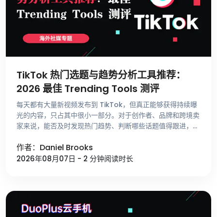
TikTok 热门选题与趋势分析工具推荐：
2026 最佳 Trending Tools 测评
每天都有大量新视频发布到 TikTok，但真正能够获得持续曝
光的内容，只占其中很小一部分。对于创作者、品牌和跨境卖
家来说，能否及时发现热门趋势、判断哪些话题值得跟进，比
单纯提高发布频率更重要。 不少运营者寻找选题时，仍然依
作者：Daniel Brooks
赖刷 For …
2026年08月07日 - 2 分钟阅读时长