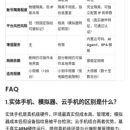
物理隔离，但 IP 
隔离不彻底，指
完全隔离，可独
账号隔离程度
易共用
纹易重复
立配置 IP 和参数
低（真实硬件特
低（但固定指纹
极高（模拟器特
平台风控风险
征，可通过认
可被标记）
征明显）
证）
内置云号码、AI 
增值服务
无
有限
Agent、RPA 模
板
断网仍可操作本
部分断网仍可操
网络依赖
需稳定网络
地界面
作本地界面
小规模（<20 
小到中规模（受
大规模（数十至
适用规模
台）
电脑性能限制）
数百台）
FAQ
1.实体手机、模拟器、云手机的区别是什么？
实体手机是真机级硬件，环境最真实但成本高、管理难；模拟
器成本低但设备指纹易被平台检测；云手机结合两者优势，基
于真实ARM硬件运行，提供真机级环境与云端批量管理能力。