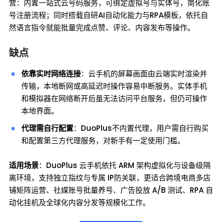
营：内置一站式云号码服务，可绑定虚拟号与实体号，简化账
号注册流程；同时搭载自研AI自动化能力与RPA模板，依托自
然语言指令就能批量完成点赞、评论、内容发布等操作。
缺点
依靠实时网络连接
：云手机的屏幕画面由云端实时渲染并
传输，本地断网或高延迟时操作容易中断服务。实体手机
和模拟器在网络断开后虽无法访问平台服务，但仍可操作
本地界面。
代理需自行配置
：DuoPlus不内置代理，用户需自行购买
和配置第三方代理服务，对新手有一定使用门槛。
适用场景
：DuoPlus 云手机依托 ARM 架构虚拟化与设备级隔
离环境，支持独立指纹与专属 IP防关联，更适合跨境电商多店
铺矩阵运营、社媒账号批量养号、广告投放 A/B 测试、RPA 自
动化挂机及全球化内容分发等规模化工作。