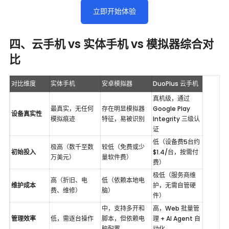
立即开始体验
四、云手机 vs 实体手机 vs 模拟器综合对
比
对比维度
实体手机
安卓模拟器
DuoPlus 云手机
真机级，通过 
最真实，无任何
存在明显模拟器
Google Play 
设备真实性
模拟痕迹
特征，易被识别
Integrity 三级认
证
低（设备费5台约
极高（数千至数
较低（免费或少
初始投入
$1.4/台，按需付
万美元）
量软件费）
费）
极低（服务商维
高（折旧、电
低（依赖本地电
维护成本
护，无需自管硬
费、维修）
脑）
件）
中，支持多开和
高，Web 批量管
管理效率
低，需逐台操作
脚本，但依赖电
理 + AI Agent 自
脑配置
动化