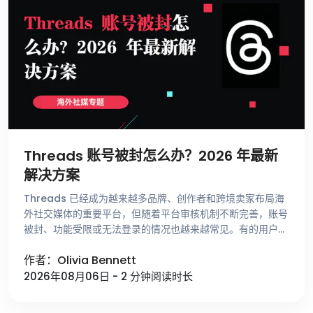
Threads 账号被封怎么办？2026 年最新
解决方案
Threads 已经成为越来越多品牌、创作者和跨境卖家布局海
外社交媒体的重要平台，但随着平台审核机制不断完善，账号
被封、功能受限或无法登录的情况也越来越常见。有的用户刚
注册账号就收到异常提示，有的账号运营了很长时间却突然无
作者：Olivia Bennett
法发帖，还有一些用 …
2026年08月06日 - 2 分钟阅读时长