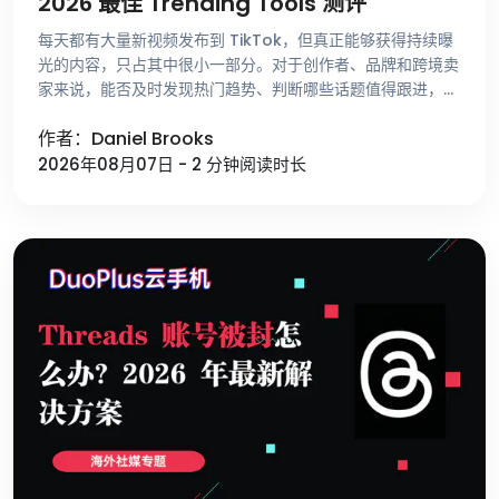
2026 最佳 Trending Tools 测评
每天都有大量新视频发布到 TikTok，但真正能够获得持续曝
光的内容，只占其中很小一部分。对于创作者、品牌和跨境卖
家来说，能否及时发现热门趋势、判断哪些话题值得跟进，比
单纯提高发布频率更重要。 不少运营者寻找选题时，仍然依
作者：Daniel Brooks
赖刷 For …
2026年08月07日 - 2 分钟阅读时长