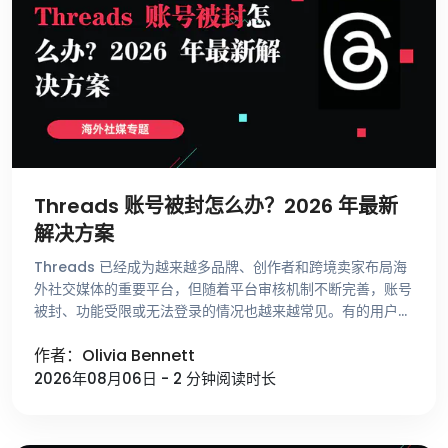
Threads 账号被封怎么办？2026 年最新
解决方案
Threads 已经成为越来越多品牌、创作者和跨境卖家布局海
外社交媒体的重要平台，但随着平台审核机制不断完善，账号
被封、功能受限或无法登录的情况也越来越常见。有的用户刚
注册账号就收到异常提示，有的账号运营了很长时间却突然无
作者：Olivia Bennett
法发帖，还有一些用 …
2026年08月06日 - 2 分钟阅读时长