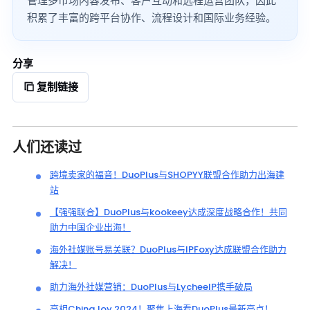
管理多市场内容发布、客户互动和远程运营团队，因此
积累了丰富的跨平台协作、流程设计和国际业务经验。
分享
复制链接
人们还读过
跨境卖家的福音！DuoPlus与SHOPYY联盟合作助力出海建
站
【强强联合】DuoPlus与kookeey达成深度战略合作！共同
助力中国企业出海！
海外社媒账号易关联？DuoPlus与IPFoxy达成联盟合作助力
解决！
助力海外社媒营销：DuoPlus与LycheeIP携手破局
亮相ChinaJoy 2024！聚焦上海看DuoPlus最新亮点！