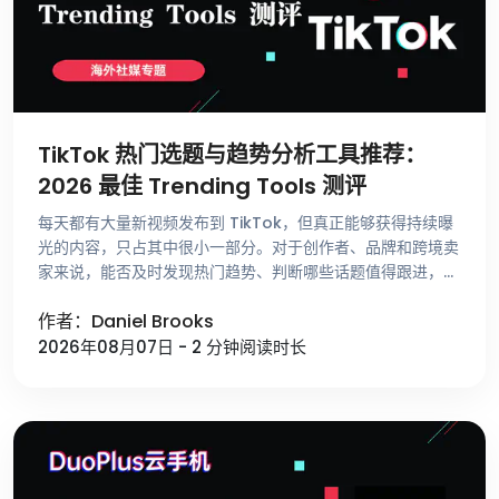
TikTok 热门选题与趋势分析工具推荐：
2026 最佳 Trending Tools 测评
每天都有大量新视频发布到 TikTok，但真正能够获得持续曝
光的内容，只占其中很小一部分。对于创作者、品牌和跨境卖
家来说，能否及时发现热门趋势、判断哪些话题值得跟进，比
单纯提高发布频率更重要。 不少运营者寻找选题时，仍然依
作者：Daniel Brooks
赖刷 For …
2026年08月07日 - 2 分钟阅读时长