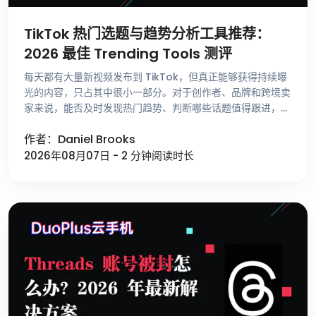
TikTok 热门选题与趋势分析工具推荐：
2026 最佳 Trending Tools 测评
每天都有大量新视频发布到 TikTok，但真正能够获得持续曝
光的内容，只占其中很小一部分。对于创作者、品牌和跨境卖
家来说，能否及时发现热门趋势、判断哪些话题值得跟进，比
单纯提高发布频率更重要。 不少运营者寻找选题时，仍然依
作者：Daniel Brooks
赖刷 For …
2026年08月07日 - 2 分钟阅读时长