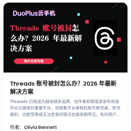
Threads 账号被封怎么办？2026 年最新
解决方案
Threads 已经成为越来越多品牌、创作者和跨境卖家布局海
外社交媒体的重要平台，但随着平台审核机制不断完善，账号
被封、功能受限或无法登录的情况也越来越常见。有的用户刚
注册账号就收到异常提示，有的账号运营了很长时间却突然无
作者：Olivia Bennett
法发帖，还有一些用 …