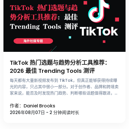
TikTok 热门选题与趋势分析工具推荐：
2026 最佳 Trending Tools 测评
每天都有大量新视频发布到 TikTok，但真正能够获得持续曝
光的内容，只占其中很小一部分。对于创作者、品牌和跨境卖
家来说，能否及时发现热门趋势、判断哪些话题值得跟进，比
单纯提高发布频率更重要。 不少运营者寻找选题时，仍然依
作者：Daniel Brooks
赖刷 For …
2026年08月07日 - 2 分钟阅读时长