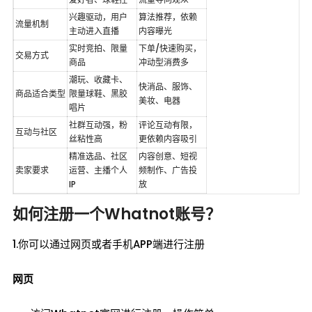
兴趣驱动，用户
算法推荐，依赖
流量机制
主动进入直播
内容曝光
实时竞拍、限量
下单/快速购买，
交易方式
商品
冲动型消费多
潮玩、收藏卡、
快消品、服饰、
商品适合类型
限量球鞋、黑胶
美妆、电器
唱片
社群互动强，粉
评论互动有限，
互动与社区
丝粘性高
更依赖内容吸引
精准选品、社区
内容创意、短视
卖家要求
运营、主播个人 
频制作、广告投
IP
放
如何注册一个Whatnot账号？
1.你可以通过网页或者手机APP端进行注册
网页