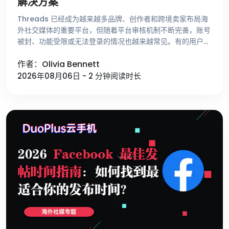
解决方案
Threads 已经成为越来越多品牌、创作者和跨境卖家布局海
外社交媒体的重要平台，但随着平台审核机制不断完善，账号
被封、功能受限或无法登录的情况也越来越常见。有的用户刚
注册账号就收到异常提示，有的账号运营了很长时间却突然无
作者：Olivia Bennett
法发帖，还有一些用 …
2026年08月06日 - 2 分钟阅读时长