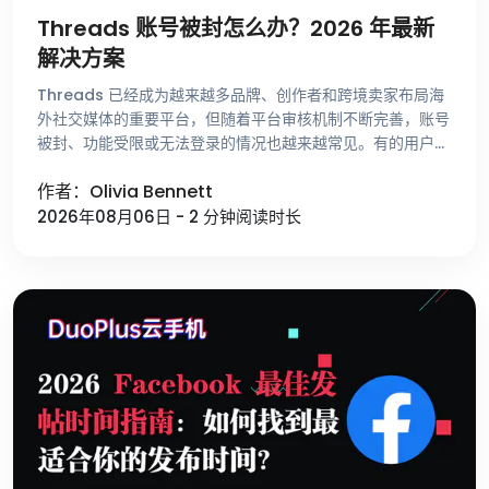
Threads 账号被封怎么办？2026 年最新
解决方案
Threads 已经成为越来越多品牌、创作者和跨境卖家布局海
外社交媒体的重要平台，但随着平台审核机制不断完善，账号
被封、功能受限或无法登录的情况也越来越常见。有的用户刚
注册账号就收到异常提示，有的账号运营了很长时间却突然无
作者：Olivia Bennett
法发帖，还有一些用 …
2026年08月06日 - 2 分钟阅读时长