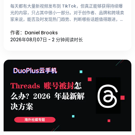
每天都有大量新视频发布到 TikTok，但真正能够获得持续曝
光的内容，只占其中很小一部分。对于创作者、品牌和跨境卖
家来说，能否及时发现热门趋势、判断哪些话题值得跟进，比
单纯提高发布频率更重要。 不少运营者寻找选题时，仍然依
作者：Daniel Brooks
赖刷 For …
2026年08月07日 - 2 分钟阅读时长