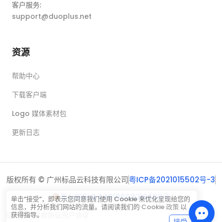
客户服务:
support@duoplus.net
资源
帮助中心
下载客户端
Logo 媒体素材包
更新日志
版权所有 © 广州标品云科技有限公司
粤ICP备2021015502号-3
粤公网安备44010602016460号
单击“接受”，即表示您同意我们使用 Cookie 来优化呈现给您的
信息，并分析我们网站的流量。请阅读我们的
Cookie 政策
以
隐私政策
退款协议
用户协议
获得指导。
接受