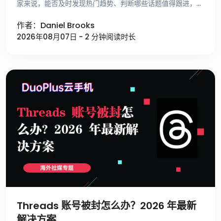
家来说，能否及时发现热门趋势、判断哪些话题值得跟进，比
单纯提高发布频率更重要。 不少运营者寻找选题时，仍然依
作者：Daniel Brooks
赖刷 For …
2026年08月07日 - 2 分钟阅读时长
Threads 账号被封怎么办？2026 年最新
解决方案