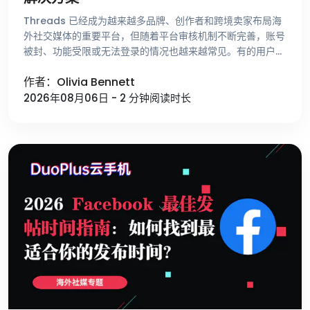
Threads 已经成为越来越多品牌、创作者和跨境卖家布局海
外社交媒体的重要平台，但随着平台审核机制不断完善，账号
被封、功能受限或无法登录的情况也越来越常见。有的用户刚
注册账号就收到异常提示，有的账号运营了很长时间却突然无
作者：Olivia Bennett
法发帖，还有一些用 …
2026年08月06日 - 2 分钟阅读时长