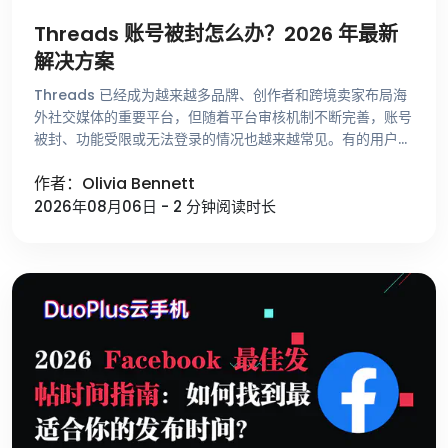
Threads 账号被封怎么办？2026 年最新
解决方案
Threads 已经成为越来越多品牌、创作者和跨境卖家布局海
外社交媒体的重要平台，但随着平台审核机制不断完善，账号
被封、功能受限或无法登录的情况也越来越常见。有的用户刚
注册账号就收到异常提示，有的账号运营了很长时间却突然无
作者：Olivia Bennett
法发帖，还有一些用 …
2026年08月06日 - 2 分钟阅读时长