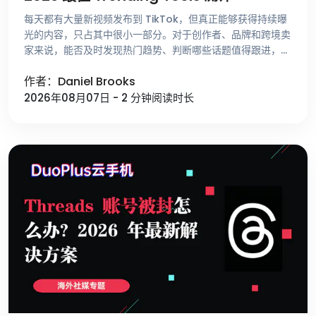
每天都有大量新视频发布到 TikTok，但真正能够获得持续曝
光的内容，只占其中很小一部分。对于创作者、品牌和跨境卖
家来说，能否及时发现热门趋势、判断哪些话题值得跟进，比
单纯提高发布频率更重要。 不少运营者寻找选题时，仍然依
作者：Daniel Brooks
赖刷 For …
2026年08月07日 - 2 分钟阅读时长