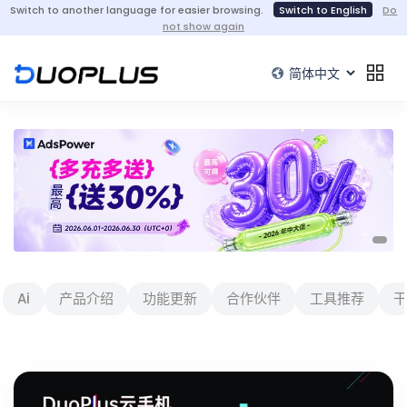
Switch to another language for easier browsing.
Switch to English
Do
not show again
Ai
产品介绍
功能更新
合作伙伴
工具推荐
干