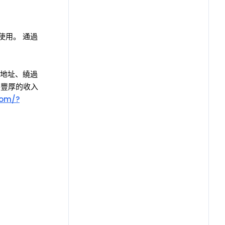
新手使用。 通過
P地址、繞過
得豐厚的收入
com/?