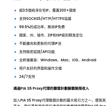
超3.5億純凈住宅IP，覆蓋200+國家
支持SOCKS5/HTTP/HTTPS協議
99.9%的成功率，無效IP免費
國家、州、城市、ZIP和ISP級別精准定位
不斷擴充和更新的代理IP池
支持賬密認證/API功能
全終端兼容：Windows、Mac、iOS、Android
用戶友好的界面和操作文檔
24/7支持
通過PIA S5 Proxy代理的聯盟計劃解鎖無限收入
加入PIA S5 Proxy代理聯盟計劃的最大吸引力之一