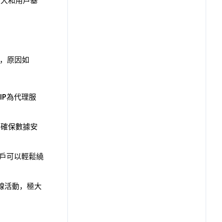
加大和用戶基
標，原因如
IP為代理服
密確保數據安
用戶可以輕鬆繞
在線活動，極大