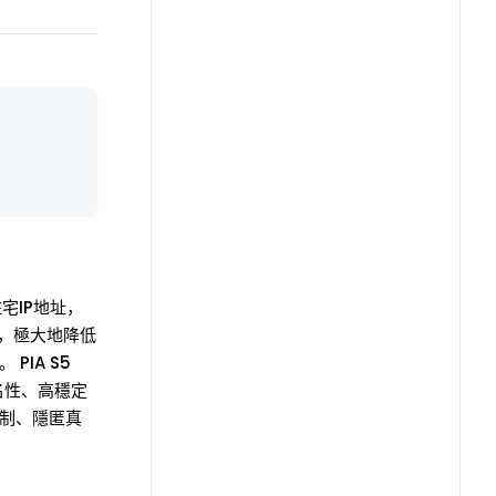
宅IP地址，
供，極大地降低
PIA S5
匿名性、高穩定
限制、隱匿真