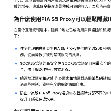
爭力。意味著每當有用戶通過您的推廣鏈接購買PIA S5 
數的增長，這筆傭金將逐漸纍積成可觀的收入，為您帶來實
為什麽使用PIA S5 Proxy可以輕鬆隱藏
在當今互聯網環境中，隱藏IP地址已成為用戶保護隱私和規避封
下：
住宅代理IP的隱匿性 PIA S5 Proxy提供的全球2
務，從而降低了被封禁或限制的風險。
SOCKS5協議的高安全性 SOCKS5協議是目前最
全，防止網絡攻擊和數據泄露。
繞過地理限制和封禁 許多國家和地區對訪問某些網站和服務
過這些限制，獲得完全的網絡訪問自由。
防止IP追蹤 PIA S5 Proxy通過每次登錄時分配
提升了隱私保護水平。