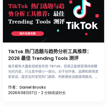
TikTok 热门选题与趋势分析工具推荐：
2026 最佳 Trending Tools 测评
每天都有大量新视频发布到 TikTok，但真正能够获得持续曝
光的内容，只占其中很小一部分。对于创作者、品牌和跨境卖
家来说，能否及时发现热门趋势、判断哪些话题值得跟进，比
单纯提高发布频率更重要。 不少运营者寻找选题时，仍然依
作者：Daniel Brooks
赖刷 For …
2026年08月07日 - 2 分钟阅读时长