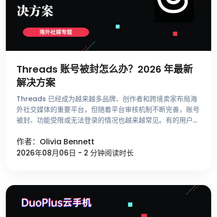
Threads 账号被封怎么办？2026 年最新
解决方案
Threads 已经成为越来越多品牌、创作者和跨境卖家布局海
外社交媒体的重要平台，但随着平台审核机制不断完善，账号
被封、功能受限或无法登录的情况也越来越常见。有的用户刚
注册账号就收到异常提示，有的账号运营了很长时间却突然无
作者：Olivia Bennett
法发帖，还有一些用 …
2026年08月06日 - 2 分钟阅读时长