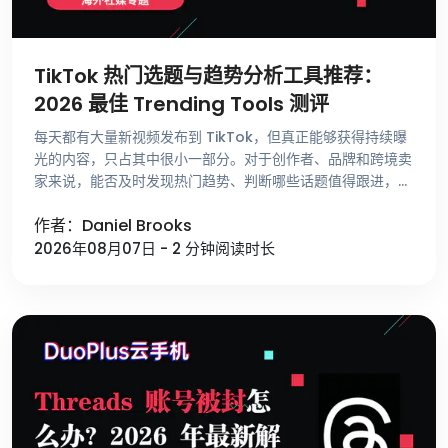
TikTok 热门选题与趋势分析工具推荐：
2026 最佳 Trending Tools 测评
每天都有大量新视频发布到 TikTok，但真正能够获得持续曝
光的内容，只占其中很小一部分。对于创作者、品牌和跨境卖
家来说，能否及时发现热门趋势、判断哪些话题值得跟进，比
单纯提高发布频率更重要。 不少运营者寻找选题时，仍然依
作者：Daniel Brooks
赖刷 For …
2026年08月07日 - 2 分钟阅读时长