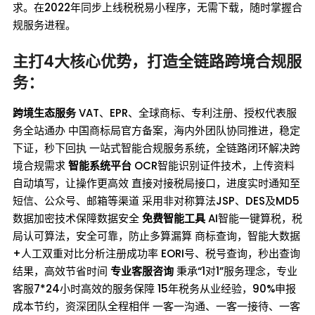
求。在2022年同步上线税税易小程序，无需下载，随时掌握合
规服务进程。
主打4大核心优势，打造全链路跨境合规服
务：
跨境生态服务
VAT、EPR、全球商标、专利注册、授权代表服
务全站通办 中国商标局官方备案，海内外团队协同推进，稳定
下证，秒下回执 一站式智能合规服务系统，全链路闭环解决跨
境合规需求
智能系统平台
OCR智能识别证件技术，上传资料
自动填写，让操作更高效 直接对接税局接口，进度实时通知至
短信、公众号、邮箱等渠道 采用非对称算法JSP、DES及MD5
数据加密技术保障数据安全
免费智能工具
AI智能一键算税，税
局认可算法，安全可靠，防止多算漏算 商标查询，智能大数据
+人工双重对比分析注册成功率 EORI号、税号查询，秒出查询
结果，高效节省时间
专业客服咨询
秉承“1对1”服务理念，专业
客服7*24小时高效的服务保障 15年税务从业经验，90%申报
成本节约，资深团队全程相伴 一客一沟通、一客一接待、一客