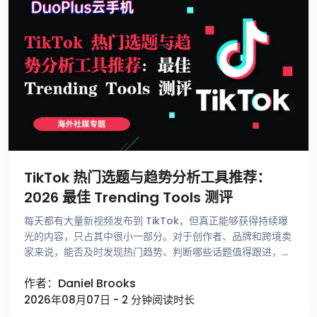
TikTok 热门选题与趋势分析工具推荐：
2026 最佳 Trending Tools 测评
每天都有大量新视频发布到 TikTok，但真正能够获得持续曝
光的内容，只占其中很小一部分。对于创作者、品牌和跨境卖
家来说，能否及时发现热门趋势、判断哪些话题值得跟进，比
单纯提高发布频率更重要。 不少运营者寻找选题时，仍然依
作者：Daniel Brooks
赖刷 For …
2026年08月07日 - 2 分钟阅读时长