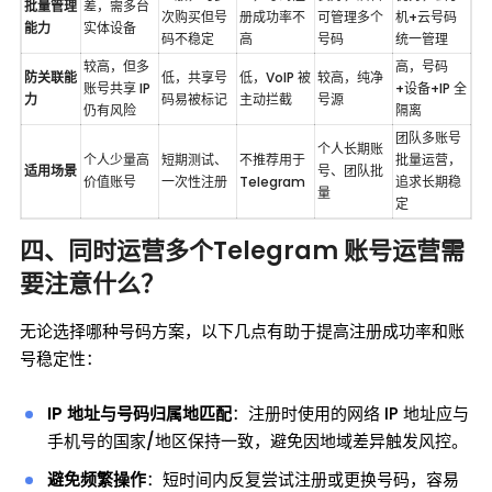
批量管理
差，需多台
次购买但号
册成功率不
可管理多个
机+云号码
能力
实体设备
码不稳定
高
号码
统一管理
较高，但多
高，号码
防关联能
低，共享号
低，VoIP 被
较高，纯净
账号共享 IP 
+设备+IP 全
力
码易被标记
主动拦截
号源
仍有风险
隔离
团队多账号
个人长期账
个人少量高
短期测试、
不推荐用于 
批量运营，
适用场景
号、团队批
价值账号
一次性注册
Telegram
追求长期稳
量
定
四、同时运营多个Telegram 账号运营需
要注意什么？
无论选择哪种号码方案，以下几点有助于提高注册成功率和账
号稳定性：
IP 地址与号码归属地匹配
：注册时使用的网络 IP 地址应与
手机号的国家/地区保持一致，避免因地域差异触发风控。
避免频繁操作
：短时间内反复尝试注册或更换号码，容易