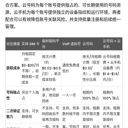
合方案。云号码为每个账号提供独占的、可长期使用的号码资
源，云手机为每个账号提供独立的设备指纹和运行环境，两者
配合可以有效降低账号关联风险，并支持批量注册和后续统一
管理。
临时接码平
云号码 + 云
对比维度
实体 SIM 卡
VoIP 虚拟号
云号码
台
手机
月租固定
按次计费
按天/月租期
云号码租期
（约
（约
计费（低至
费 + 云手机
$3-$30/月 
通常免费或
获取成本
$0.02-$0.5
$0.13/
设备费（约
不等），前
低价
/次），单次
天），长期
$1.4-$1.8/
期获取一定
成本较低
性价比高
月/台）
成本
多用户共
号码独占
完全个人独
租期内 
租期内 
享，用完即
一人一号
性
占
100% 独占
100% 独占
回收
不支持，号
支持，但多
支持，租期
支持，租期
二次验证
支持，可长
码回收后不
数时候不稳
内不限次重
内不限次重
能力
期使用
易再次接码
定
复接码
复接码
一般，可多
差，号码注
良好，后台
优秀，云手