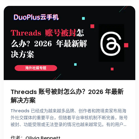
Threads 账号被封怎么办？2026 年最新
解决方案
Threads 已经成为越来越多品牌、创作者和跨境卖家布局海
外社交媒体的重要平台，但随着平台审核机制不断完善，账号
被封、功能受限或无法登录的情况也越来越常见。有的用户刚
注册账号就收到异常提示，有的账号运营了很长时间却突然无
作者：Olivia Bennett
法发帖，还有一些用 …