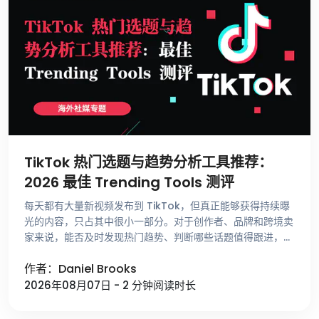
TikTok 热门选题与趋势分析工具推荐：
2026 最佳 Trending Tools 测评
每天都有大量新视频发布到 TikTok，但真正能够获得持续曝
光的内容，只占其中很小一部分。对于创作者、品牌和跨境卖
家来说，能否及时发现热门趋势、判断哪些话题值得跟进，比
单纯提高发布频率更重要。 不少运营者寻找选题时，仍然依
作者：Daniel Brooks
赖刷 For …
2026年08月07日 - 2 分钟阅读时长