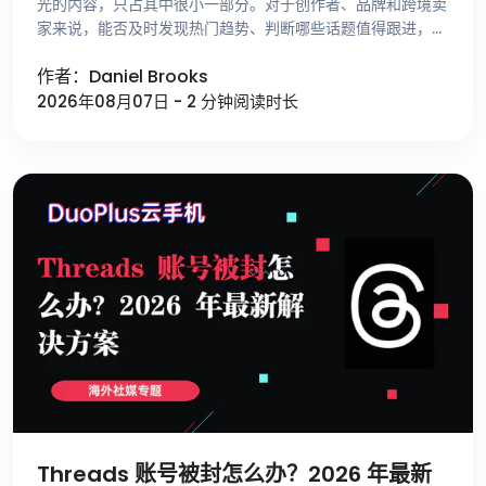
光的内容，只占其中很小一部分。对于创作者、品牌和跨境卖
家来说，能否及时发现热门趋势、判断哪些话题值得跟进，比
单纯提高发布频率更重要。 不少运营者寻找选题时，仍然依
作者：Daniel Brooks
赖刷 For …
2026年08月07日 - 2 分钟阅读时长
Threads 账号被封怎么办？2026 年最新