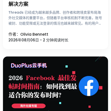
解决方案
Threads 已经成为越来越多品牌、创作者和跨境卖家布局海
外社交媒体的重要平台，但随着平台审核机制不断完善，账号
被封、功能受限或无法登录的情况也越来越常见。有的用户刚
注册账号就收到异常提示，有的账号运营了很长时间却突然无
作者：Olivia Bennett
法发帖，还有一些用 …
2026年08月06日 - 2 分钟阅读时长