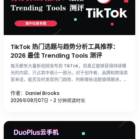
TikTok 热门选题与趋势分析工具推荐：
2026 最佳 Trending Tools 测评
每天都有大量新视频发布到 TikTok，但真正能够获得持续曝
光的内容，只占其中很小一部分。对于创作者、品牌和跨境卖
家来说，能否及时发现热门趋势、判断哪些话题值得跟进，比
单纯提高发布频率更重要。 不少运营者寻找选题时，仍然依
作者：Daniel Brooks
赖刷 For …
2026年08月07日 - 2 分钟阅读时长