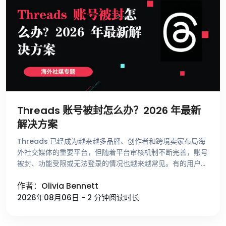
Threads 账号被封怎么办？2026 年最新
解决方案
Threads 已经成为越来越多品牌、创作者和跨境卖家布局海
外社交媒体的重要平台，但随着平台审核机制不断完善，账号
被封、功能受限或无法登录的情况也越来越常见。有的用户刚
注册账号就收到异常提示，有的账号运营了很长时间却突然无
作者：Olivia Bennett
法发帖，还有一些用 …
2026年08月06日 - 2 分钟阅读时长