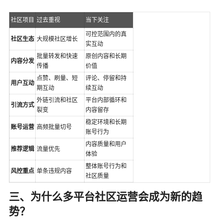
社区项目
过去重视
当下关注
可控范围内的真
社区生态
大规模社区增长
实互动
批量转发和快速
原创内容和长期
内容分发
传播
价值
点赞、刷量、短
评论、停留和持
用户互动
期互动
续互动
外链引流和社区
平台内部循环和
引流方式
裂变
内容留存
稳定环境和长期
账号运营
高频批量切号
账号行为
内容质量和用户
推荐逻辑
流量优先
体验
整体账号行为和
风控重点
单条违规内容
社区质量
三、为什么多平台社区运营会成为新的趋
势？