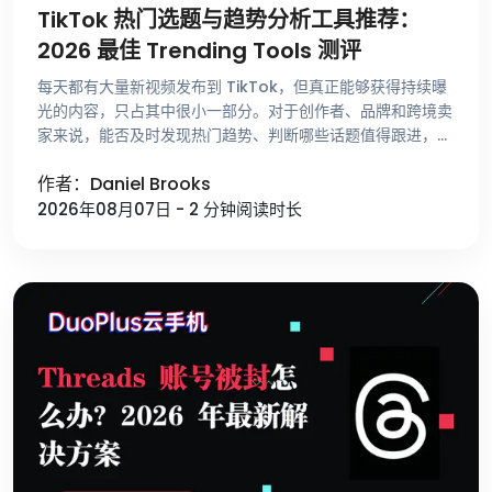
TikTok 热门选题与趋势分析工具推荐：
2026 最佳 Trending Tools 测评
每天都有大量新视频发布到 TikTok，但真正能够获得持续曝
光的内容，只占其中很小一部分。对于创作者、品牌和跨境卖
家来说，能否及时发现热门趋势、判断哪些话题值得跟进，比
单纯提高发布频率更重要。 不少运营者寻找选题时，仍然依
作者：Daniel Brooks
赖刷 For …
2026年08月07日 - 2 分钟阅读时长