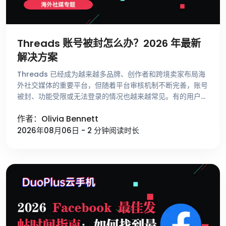
Threads 账号被封怎么办？2026 年最新
解决方案
Threads 已经成为越来越多品牌、创作者和跨境卖家布局海
外社交媒体的重要平台，但随着平台审核机制不断完善，账号
被封、功能受限或无法登录的情况也越来越常见。有的用户刚
注册账号就收到异常提示，有的账号运营了很长时间却突然无
作者：Olivia Bennett
法发帖，还有一些用 …
2026年08月06日 - 2 分钟阅读时长