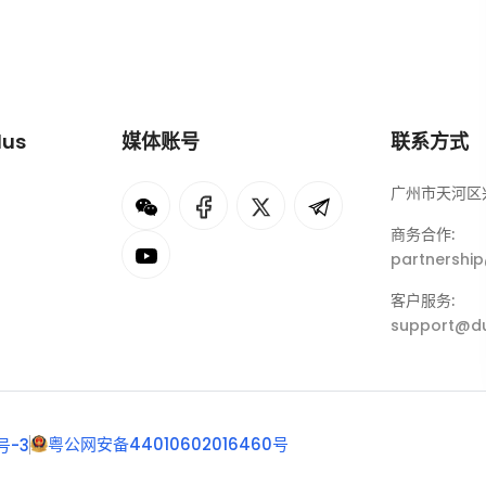
lus
媒体账号
联系方式
广州市天河区兴
I
rok
商务合作:
partnershi
eepSeek
客户服务:
support@du
粤公网安备44010602016460号
号-3