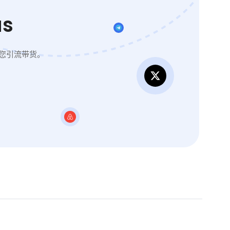
s
您引流带货。