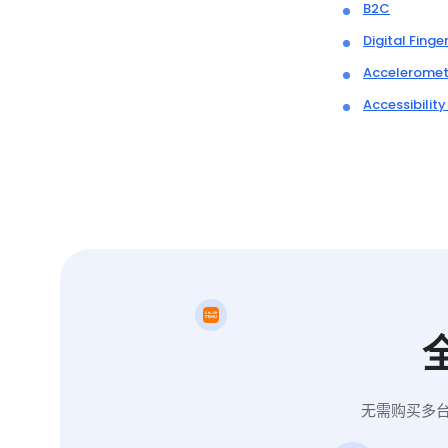
B2C
Digital Finge
Acceleromet
Accessibilit
无需购买多