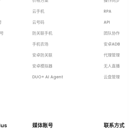
号
价格方案
操作同步
云手机
RPA
号
云号码
API
账号
防关联手机
团队协作
手机农场
安卓ADB
安卓防关联
代理管理
安卓模拟器
无人直播
DUO+ AI Agent
云盘管理
lus
媒体账号
联系方式