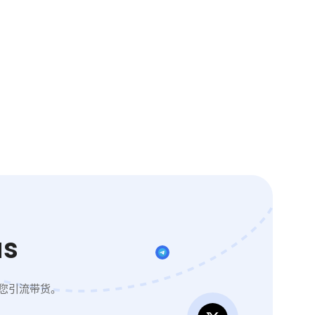
s
您引流带货。