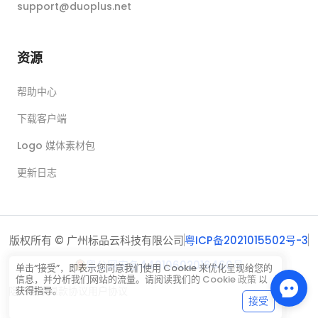
support@duoplus.net
资源
帮助中心
下载客户端
Logo 媒体素材包
更新日志
版权所有 © 广州标品云科技有限公司
粤ICP备2021015502号-3
粤公网安备44010602016460号
单击“接受”，即表示您同意我们使用 Cookie 来优化呈现给您的
信息，并分析我们网站的流量。请阅读我们的
Cookie 政策
以
隐私政策
退款协议
用户协议
获得指导。
接受