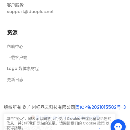
客户服务:
support@duoplus.net
资源
帮助中心
下载客户端
Logo 媒体素材包
更新日志
版权所有 © 广州标品云科技有限公司
粤ICP备2021015502号-3
粤公网安备44010602016460号
单击“接受”，即表示您同意我们使用 Cookie 来优化呈现给您的
信息，并分析我们网站的流量。请阅读我们的
Cookie 政策
以
隐私政策
退款协议
用户协议
获得指导。