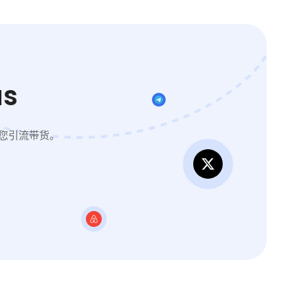
s
您引流带货。