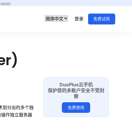
 again
登录
免费试用
er)
DuoPlus云手机
保护您的多账户安全不受封
禁
化技术划分出的多个独
免费使用
像操作独立服务器