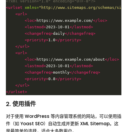
<?xml version="1.0" encoding="UTF-8"?>
<urlset
xmlns=
"http://www.sitemaps.org/schemas/sitema
<url>
<loc>
https://www.example.com/
</loc>
<lastmod>
2023-10-01
</lastmod>
<changefreq>
daily
</changefreq>
<priority>
1.0
</priority>
</url>
<url>
<loc>
https://www.example.com/about
</loc>
<lastmod>
2023-10-01
</lastmod>
<changefreq>
monthly
</changefreq>
<priority>
0.8
</priority>
</url>
</urlset>
2. 使用插件
对于使用 WordPress 等内容管理系统的网站，可以使用插
件（如 Yoast SEO）自动生成并更新 XML Sitemap。这
是最简单的选择，适合大多数用户。