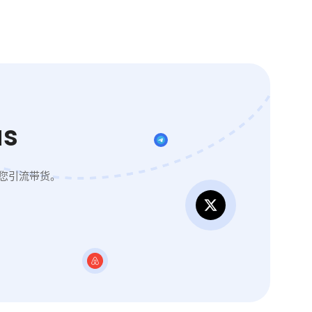
s
您引流带货。