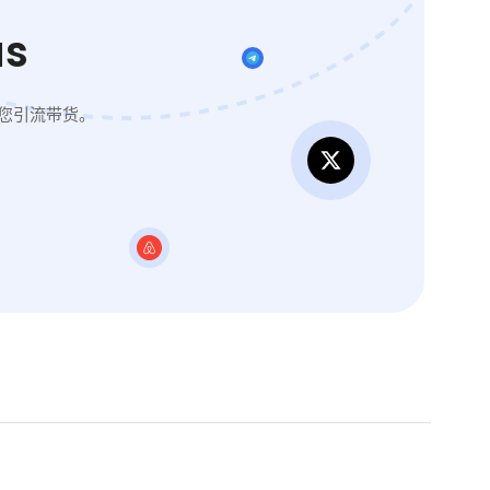
s
您引流带货。