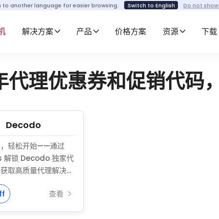
h to another language for easier browsing.
Switch to English
Do not show
机
解决方案
产品
价格方案
资源
下载
26 年代理优惠券和促销代码，
Decodo
，轻松开始——通过
us 解锁 Decodo 独家代
。获取高质量代理解决方
括高级住宅代理和数据中
ff
查看
核心服务享受 35% 年
扣（包括静态住宅 IP