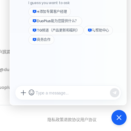
资源
民路222号3310房
帮助中心
下载客户端
p@duoplus.net
Logo 媒体素材包
更新日志
oplus.net
隐私政策
退款协议
用户协议