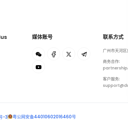
lus
媒体账号
联系方式
广州市天河区兴
I
rok
商务合作:
partnershi
eepSeek
客户服务:
support@du
粤公网安备44010602016460号
号-3