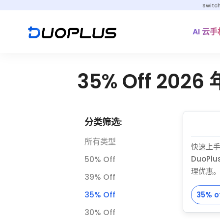
Switc
AI 云手
35% Off 20
分类筛选:
所有类型
快速上手
50% Off
DuoPl
理优惠
39% Off
案，包
35% Off
35% o
心代理。
度独家折
30% Off