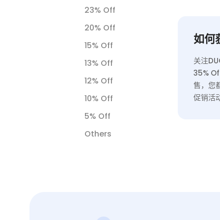
和数据
23% Off
的在线
无缝 A
20% Off
如何获
爬取或
15% Off
关注D
13% Off
35%
12% Off
售，您
促销活
10% Off
5% Off
Others