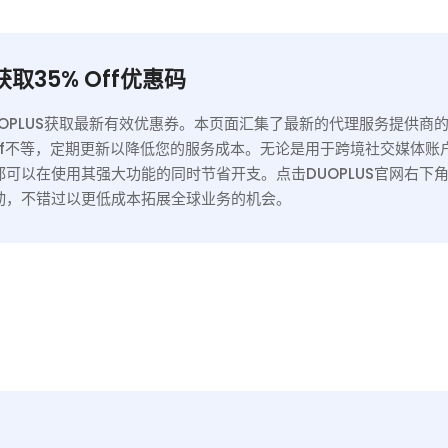
中心代理），并提供可靠
率、广泛的全球覆盖以及
PI 集成，方便数据采集、
取35% Off优惠码
自动化操作。
UOPLUS获取最新有效优惠券。本页面汇集了最新的代理服务提供商
 Off不等，定期更新以降低您的服务成本。无论是用于跨境社交媒体
都可以在使用其强大功能的同时节省开支。点击DUOPLUS官网右下
动，不错过以更低成本拓展全球业务的机会。