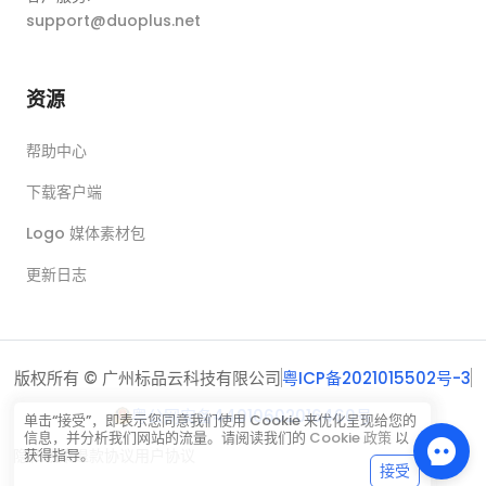
support@duoplus.net
资源
帮助中心
下载客户端
Logo 媒体素材包
更新日志
版权所有 © 广州标品云科技有限公司
粤ICP备2021015502号-3
粤公网安备44010602016460号
单击“接受”，即表示您同意我们使用 Cookie 来优化呈现给您的
信息，并分析我们网站的流量。请阅读我们的
Cookie 政策
以
隐私政策
退款协议
用户协议
获得指导。
接受