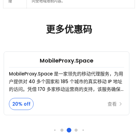
理
问受地域限制内容。
更多优惠码
MobileProxy.Space
MobileProxy.Space 是一家领先的移动代理服务，为用
户提供对 40 多个国家和 185 个城市的真实移动 IP 地址
的访问。凭借 170 多家移动运营商的支持，该服务确保
了各种在线活动（包括网络抓取、社交媒体管理和数字
20% off
查看
营销）的高度匿名性、可靠性和灵活性。