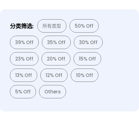
分类筛选:
所有类型
50% Off
39% Off
35% Off
30% Off
23% Off
20% Off
15% Off
13% Off
12% Off
10% Off
5% Off
Others