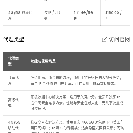
4G/5G 移动代
按 IP / 月计
1 个 4G/5G
$150.00 /
理
费
IP
月
代理类型
访问官网
代理类
功能与使用场景
型
共享代
性价比高，适合辅助流程；适用于非关键性的大规模任务；
理
每个 IP 最多 5 位用户共享；可扩展用于辅助数据需求。
顶级数据中心解决方案，适用于关键业务；全新且独享 IP；
高级代
适合高安全需求场景；性能与安全性最大化；无共享流量或
理
风控标记。
4G/5G
终极高匿名解决方案，使用真实 4G/5G 运营商 IP（美国/
移动代
英国网络）；IP 每 5 分钟更换；适合隐匿式网页采集；可访