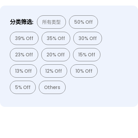
分类筛选:
所有类型
50% Off
39% Off
35% Off
30% Off
23% Off
20% Off
15% Off
13% Off
12% Off
10% Off
5% Off
Others