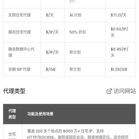
户）
无限住宅代理
$/天
AI 计划
$71.21/天
$0.50/IP/
静态住宅代理
$/IP/天
50% 折扣
天
静态数据中心代
$0.45/IP/
$/IP/天
新计划
理
天
长期 ISP 代理
$/GB
新计划
$1.29/GB
代理类型
访问网站
代理
功能及使用场景
类型
覆盖 220 多个地点的 9000 万+ 住宅 IP，支持
住宅
HTTP/SOCKS5，旋转或固定会话，精准地理定位。适合网页