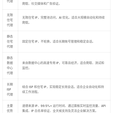
代理
爬取、社交媒体和广告验证。
无限
无限住宅 IP，完整池访问，AI 优化。适合大规模自动化和持续
住宅
爬取。
代理
静态
住宅
固定住宅 IP，不轮换，适合长期账号管理和稳定会话。
代理
静态
数据
来自数据中心的高速专用 IP，可靠且经济，适合爬取、测试和
中心
监控。
代理
长期
结合 ISP 和住宅 IP，实现稳定长效会话。适合企业自动化和持
ISP
续工作流程。
代理
主要
道德来源 IP、99.5%+ 运行时间、通过面板实时监控流量、API
优势
集成、IP 白名单验证、全天候支持及灵活企业解决方案。