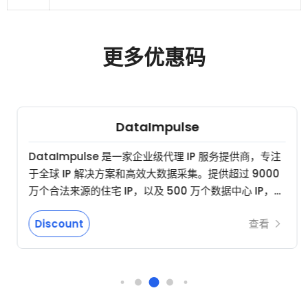
更多优惠码
DataImpulse
DataImpulse 是一家企业级代理 IP 服务提供商，专注
于全球 IP 解决方案和高效大数据采集。提供超过 9000
万个合法来源的住宅 IP，以及 500 万个数据中心 IP，覆
盖 195 个国家和地区，网络稳定性达 99.9%。核心产品
Discount
查看
包括住宅代理、数据中心代理和移动代理——均采用按量
付费灵活计费，流量永不过期，数据中心代理起价
$0.5/GB， …