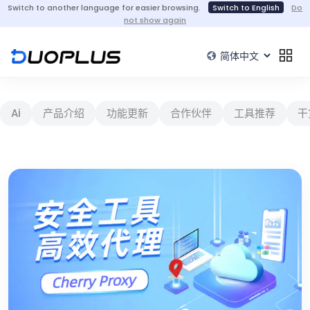
Switch to another language for easier browsing.
Switch to English
Do
not show again
Ai
产品介绍
功能更新
合作伙伴
工具推荐
干