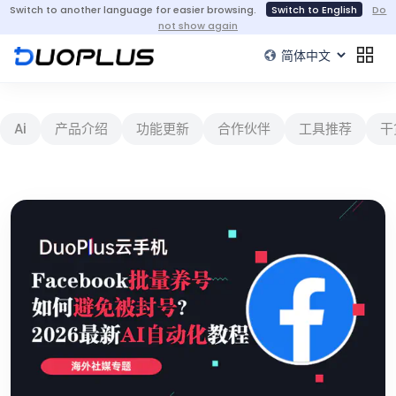
Switch to another language for easier browsing.
Switch to English
Do
not show again
Ai
产品介绍
功能更新
合作伙伴
工具推荐
干