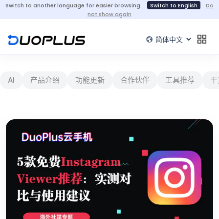
Switch to another language for easier browsing.
Switch to English
Do
not show again
Ai
产品介绍
功能更新
合作伙伴
工具推荐
干