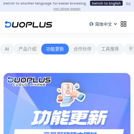
Switch to another language for easier browsing.
Switch to English
Do
not show again
Ai
产品介绍
功能更新
合作伙伴
工具推荐
干