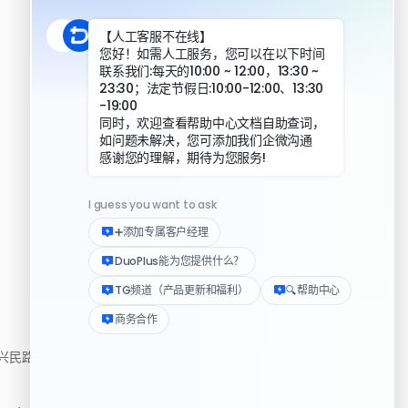
DuoPlus 对比指纹浏览器
DuoPlus 对比实体机
资源
民路222号3310房
帮助中心
下载客户端