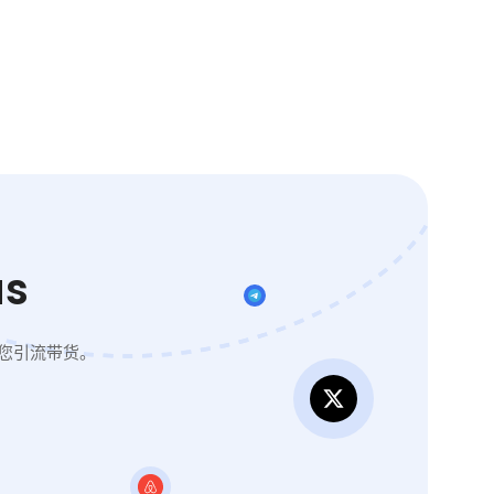
s
您引流带货。