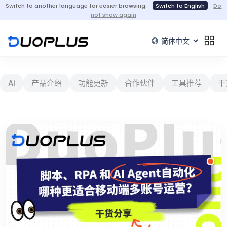
Switch to another language for easier browsing.
Switch to English
Do
not show again
Ai
产品介绍
功能更新
合作伙伴
工具推荐
干