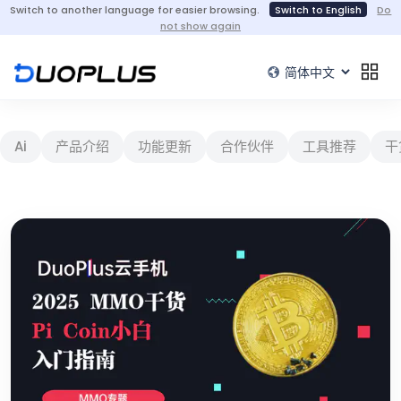
Switch to another language for easier browsing.
Switch to English
Do
not show again
Ai
产品介绍
功能更新
合作伙伴
工具推荐
干