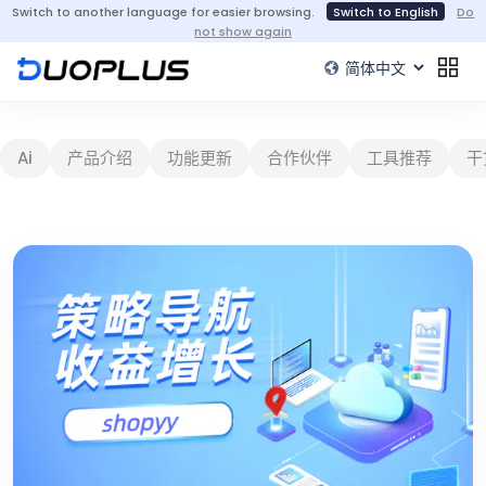
Switch to another language for easier browsing.
Switch to English
Do
not show again
Ai
产品介绍
功能更新
合作伙伴
工具推荐
干