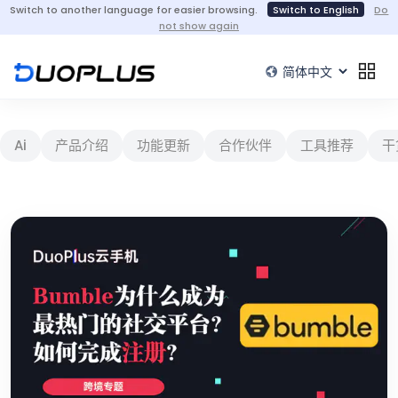
Switch to another language for easier browsing.
Switch to English
Do
not show again
Ai
产品介绍
功能更新
合作伙伴
工具推荐
干