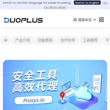
Switch to another language for easier browsing.
Switch to English
Do
not show again
Ai
产品介绍
功能更新
合作伙伴
工具推荐
干